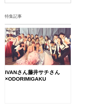
特集記事
IVANさん藤井サチさん
バブルガムブ
×ODORIMIGAKU
のLIVEに出演