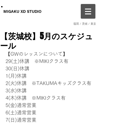
MIGAKU XD STUDIO
福岡 / 茨城 / 東京
【茨城校】5月のスケジュ
ール
【GWのレッスンについて】
29(土)休講　※MIKIクラス有　
30(日)休講
1(月)休講
2(火)休講　※TAKUMAキッズクラス有
3(水)休講　
4(木)休講　※MIKIクラス有
5(金)通常営業
6(土)通常営業
7(日)通常営業