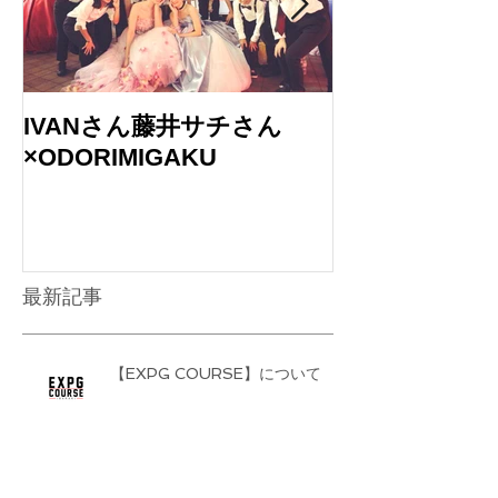
IVANさん藤井サチさん
バブルガムブ
×ODORIMIGAKU
のLIVEに出演
最新記事
【EXPG COURSE】について