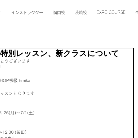
て
インストラクター
福岡校
茨城校
EXPG COURSE
講、特別レッスン、新クラスについて
がとうございます
 
PHOP初級 Emika 
常レッスンとなります
6(月)～7/1(土)   
12:30 (柴田) 