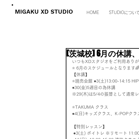
MIGAKU XD STUDIO
HOME
STUDIOについ
[茨城校] 6月の休
いつもXDスタジオをご利用あり
⭐️ 6月のスケジュールとなります🌈 
【休講】 
⭐️読売会館 ●3(土)13:00-14:15 HI
●30(金)5週目の為休講  
※29(木)は5/4の振替として通
⭐️TAKUMA クラス 
●4(日)キッズクラス、K-POPクラス 2
【特別レッスン】
 ●3(土) ボイトレ ※リモート 11:00-