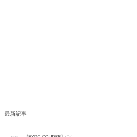
最新記事
【EXPG COURSE】につ