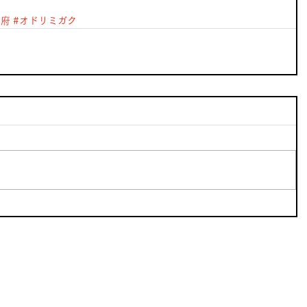
別府
#オドリミガク