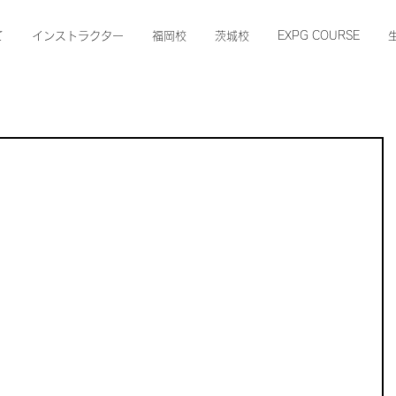
て
インストラクター
福岡校
茨城校
EXPG COURSE