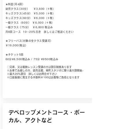
★料金(月4回)
幼児クラス(30分) ￥3,600（＋税）
キッズクラス(45分) ￥5,000（＋税）
キッズクラス(60分) ￥6,000（＋税）
一般クラス（60分) ￥6,000（＋税）
一般クラス (75分) ￥6,800 税込み
月8回コース 10～20％引き 詳しくはご相談ください
★フリーパス(対象の全クラス受講可)
​￥19,000(税込)
★チケット5回
60分¥8,500税込み / 75分 ¥9500税込み
〇兄弟、又は複数レッスン受講の方は割引制度あります
​※お車でお越しの方、読売会館、南町スタジオに限り遠方割開始♪
※最大20％割引
詳しくはお問合せ下さい
※口座振替に発生する手数料￥100はお客様ご負担となります
​デベロップメントコース・ボー
カル、アクトなど