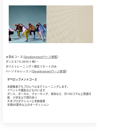
★育成コース(
Developmentページ参照
)
ダンス
￥15,000(＋税)～
ボイストレーニング※現在リモートのみ
パーソナルレッスン
(Developmentページ参照
)
​デベロップメントコース
未経験者でもプロレベルまでトレーニングします。
イベントや撮影なども行います
ダンス、ボーカル、ウォーキング、演技など、月100コマ以上受講可
能 小学生以下割引あり
大手プロダクションと多数提携
年間60案件以上のオーディション