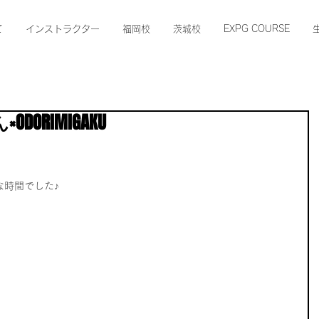
て
インストラクター
福岡校
茨城校
EXPG COURSE
DORIMIGAKU
な時間でした♪